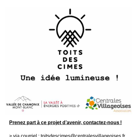
Prenez part à ce projet d’avenir, contactez-nous !
> via courriel :
toitsdescimes@centralesvillageoises.fr