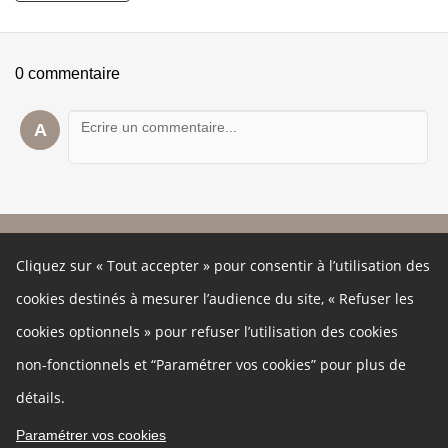
0 commentaire
A
À propos
Cliquez sur « Tout accepter » pour consentir à l’utilisation des
Ce site participatif a été réalisé grâce à la plateforme innovante de
participation
Cap Collectif
, selon les principes de la
démocratie
cookies destinés à mesurer l’audience du site, « Refuser les
ouverte
.
Autres liens
cookies optionnels » pour refuser l’utilisation des cookies
Cookies
non-fonctionnels et “Paramétrer vos cookies” pour plus de
Gestion des cookies
Politique de confidentialité
Mentions légales
détails.
Besoin d'aide ?
Contact
Paramétrer vos cookies